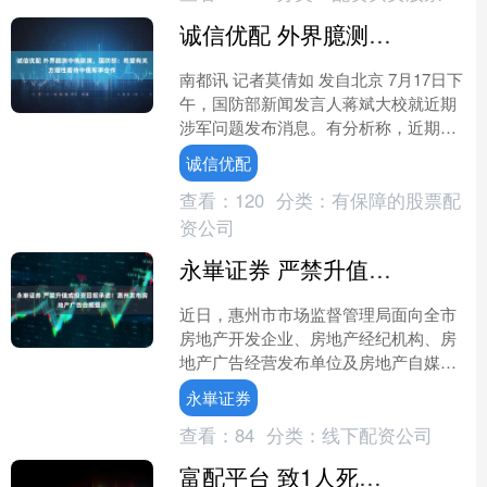
诚信优配 外界臆测中俄联演，国防部：希望有关方理性看待中俄军事合作
南都讯 记者莫倩如 发自北京 7月17日下
午，国防部新闻发言人蒋斌大校就近期
涉军问题发布消息。有分析称，近期中
俄两国海军举行联合演习及海上联合巡
诚信优配
航恰逢美盟开展系....
查看：
120
分类：
有保障的股票配
资公司
永崋证券 严禁升值或投资回报承诺！惠州发布房地产广告合规提示
近日，惠州市市场监督管理局面向全市
房地产开发企业、房地产经纪机构、房
地产广告经营发布单位及房地产自媒体
运营主体，发布房地产广告发布专项合
永崋证券
规提示（下称提示），进一....
查看：
84
分类：
线下配资公司
富配平台 致1人死亡！惠州塔牌水泥厂发生事故被挂牌督办