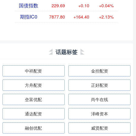
国债指数
229.69
+0.10
+0.04%
期指IC0
7877.80
+164.40
+2.13%
话题标签
中祥配资
金控配资
方舟配资
正好配资
垒富优配
尚牛在线
通达配资
泽峰资本
融创优配
威贤配资