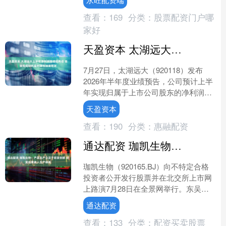
化战略指引下，....
查看：
169
分类：
股票配资门户哪
家好
天盈资本 太湖远大上半年净利润预增超两倍 高端线缆材料盈利弹性加速释放
7月27日，太湖远大（920118）发布
2026年半年度业绩预告，公司预计上半
年实现归属于上市公司股东的净利润
4300万元至5000万元，同比增幅达
天盈资本
212.61....
查看：
190
分类：
惠融配资
通达配资 珈凯生物：产品生产立足于研发创新 研发成果嵌入生产体系
珈凯生物（920165.BJ）向不特定合格
投资者公开发行股票并在北交所上市网
上路演7月28日在全景网举行。东吴证
券投资银行业务管理委员会高级副总
通达配资
裁、保荐代表人张....
查看：
133
分类：
配资买卖股票