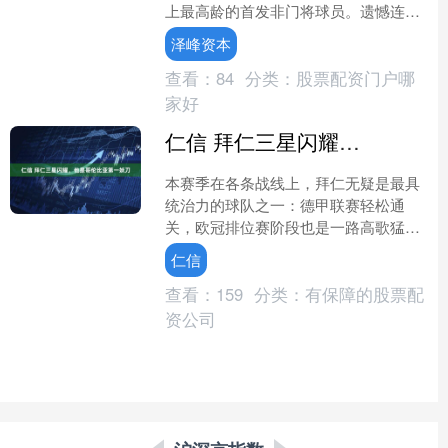
上最高龄的首发非门将球员。遗憾连续6
届世界杯进球的纪录，C罗还要继续等
泽峰资本
待。41岁的葡萄....
查看：
84
分类：
股票配资门户哪
家好
仁信 拜仁三星闪耀，他是哥伦比亚第一妖刀
本赛季在各条战线上，拜仁无疑是最具
统治力的球队之一：德甲联赛轻松通
关，欧冠排位赛阶段也是一路高歌猛
进，在淘汰赛阶段被分入死亡半区，拜
仁信
仁也是丝毫不慌，四分之一决赛....
查看：
159
分类：
有保障的股票配
资公司