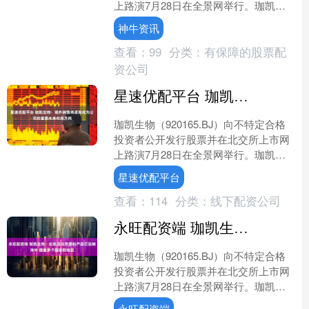
上路演7月28日在全景网举行。珈凯生
物董事长、总经理田军表示，从市场扩
神牛资讯
容的角度看，近....
查看：
99
分类：
有保障的股票配
资公司
星速优配平台 珈凯生物：境外销售将逐渐成为公司的重要未来布局方向
珈凯生物（920165.BJ）向不特定合格
投资者公开发行股票并在北交所上市网
上路演7月28日在全景网举行。珈凯生
物董事长、总经理田军介绍，公司自设
星速优配平台
立以来深耕化妆....
查看：
114
分类：
线下配资公司
永旺配资端 珈凯生物：化妆品功效原料产品已远销海外 覆盖多个国家和地区
珈凯生物（920165.BJ）向不特定合格
投资者公开发行股票并在北交所上市网
上路演7月28日在全景网举行。珈凯生
物财务总监张弘向投资者表示，在全球
永旺配资端