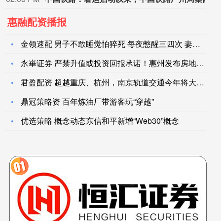
惠融配资播报
金领速配 男子不敢睡觉怕猝死 每夜憋醒三四次 妻子无奈分房睡
永崋证券 严禁升值或投资回报承诺！惠州发布房地产广告合规提示
君盈配资 超越重庆、杭州，南京轨道交通今年将大爆发
鼎冠策略资 百年炼油厂带游客玩“穿越”
优选策略 概念动态东信和平新增“Web30”概念