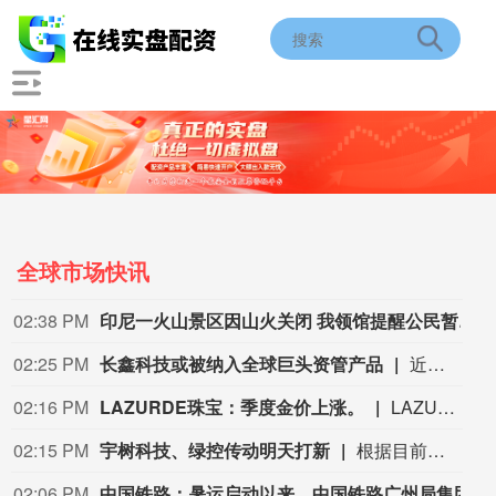
全球市场快讯
02:38 PM
印尼一火山景区因山火关闭 我领馆提醒公民暂勿前往
02:25 PM
长鑫科技或被纳入全球巨头资管产品
近日，全球资产管理机构范达高级产品经理John Patrick Lee透露，美国机构投资者开始布局中国半导体，最早或于9月底将长鑫科技纳入范达旗下ETF。 范达成立于1955年，总部位于纽约，是一家由创始家族持有的全球资产管理公司，在纽约、上海、法兰克福、苏黎世、阿姆斯特丹、伦敦、悉尼等地设有办公室，旗下产品涵盖ETF、共同基金（公募基金）和专户等。其在中国拥有私募机构范达私募基金管理（上海）有限公司。 截至2026年6月30日，范达全球管理资产规模约2374亿美元。它管理着全球规模最大的半导体ETF——SMH，截至8月初，该基金总净资产约700亿美元。今年6月，范达(VanEck)在美国推出首只聚焦中国半导体的ETF——SMHC。（中国基金报）
02:16 PM
LAZURDE珠宝：季度金价上涨。
LAZURDE珠宝：季度金价上涨。
02:15 PM
宇树科技、绿控传动明天打新
根据目前的发行安排，下周有4只新股申购，科创板2只，创业板、北交所各有1只。日程安排上，周一（8月10日）可申购科创板新股宇树科技、创业板新股绿控传动、北交所新股双英集团，周五（8月14日）可申购科创板新股高凯技术。
02:06 PM
中国铁路：暑运启动以来，中国铁路广州局集团有限公司累计发送旅客超6800万人次。