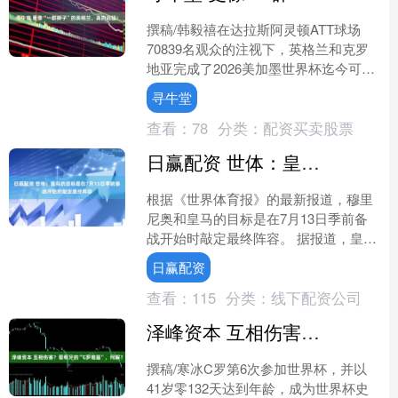
撰稿/韩毅禧在达拉斯阿灵顿ATT球场
70839名观众的注视下，英格兰和克罗
地亚完成了2026美加墨世界杯迄今可能
是质量最高的一场对决。在你追我赶的
寻牛堂
进球大战中，英....
查看：
78
分类：
配资买卖股票
日赢配资 世体：皇马的目标是在7月13日季前备战开始时敲定最终阵容
根据《世界体育报》的最新报道，穆里
尼奥和皇马的目标是在7月13日季前备
战开始时敲定最终阵容。 据报道，皇马
正在为下赛季的转会做准备，俱乐部和
日赢配资
穆里尼奥的目标是在7....
查看：
115
分类：
线下配资公司
泽峰资本 互相伤害？葡萄牙的“C罗难题”，何解？
撰稿/寒冰C罗第6次参加世界杯，并以
41岁零132天达到年龄，成为世界杯史