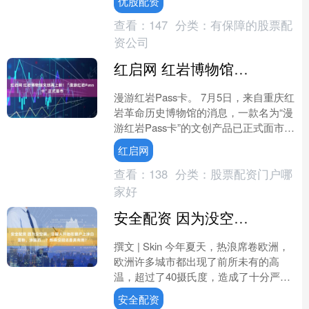
优股配资
连不少本地年轻人，也说不....
查看：
147
分类：
有保障的股票配
资公司
红启网 红岩博物馆文创再上新！“漫游红岩Pass卡”正式面市
漫游红岩Pass卡。 7月5日，来自重庆红
岩革命历史博物馆的消息，一款名为“漫
游红岩Pass卡”的文创产品已正式面市。
无论你是慕名而来的市民、游客，还是
红启网
参加研....
查看：
138
分类：
股票配资门户哪
家好
安全配资 因为没空调，法国人开始在窗户上涂白垩粉、涂酸奶…？热得没招还是真有用？
撰文 | Skin 今年夏天，热浪席卷欧洲，
欧洲许多城市都出现了前所未有的高
温，超过了40摄氏度，造成了十分严重
的影响，每天都影响数千人的健康。而
安全配资
在法国，这样的....