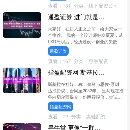
查看：
131
分类：
线下配资公司
通盈证券 进门就是客餐厅，没有玄关怎么办？看看这3个网友的家，高级又实用！
大家好，在进入正文之前，给大家做一
个推荐。 我的一个设计师好友夏夏，从
LXD离职后，经历过设计创业的失败，
后同小伙伴一起经营了一些自媒体账
通盈证券
号，分享全球优秀设计工....
查看：
167
分类：
惠融配资
指盈配资网 斯基拉：皇马与恩佐原则上达成协议，合同至2032年
斯基拉在社媒上称：皇马与恩佐-原则上
达成协议，合同至2032年。 皇马现在准
备向切尔西提交一份巨额报价，尝试签
下这名中场。恩佐希望离开切尔西，并
指盈配资网
推动加盟皇马。皇....
查看：
72
分类：
惠融配资
寻牛堂 更像“一群狮子”的英格兰，真的凶猛！