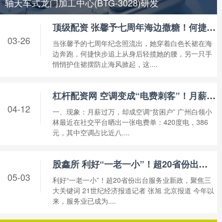
轴天车式龙门加工中心(BTG-3028)研发
顶级配资 张馨予七周年海边撒糖！何捷护妻防走光，细节藏真甜_网友_爱情_军婚
03-26
当张馨予的七周年纪念照流出，她穿着白色长裙在海
边奔跑，何捷快步追上从身后轻揽她的腰，另一只手
悄悄护住裙摆防止海风掀起，这....
杠杆配资网 空调变成“电费刺客”！月薪一万用不起五级能效空调_房东_平台_监管
04-12
一、现象：月薪过万，却成空调“贫困户” 广州白领小
林最近在社交平台晒出一张电费单：420度电，386
元，其中空调占比近八....
股鑫所 利好“一老一小”！超20省份出台服务业新政，聚焦三大关键词
05-03
利好“一老一小”！超20省份出台服务业新政，聚焦三
大关键词 21世纪经济报道记者 张旭 北京报道 今年以
来，服务业已成为....