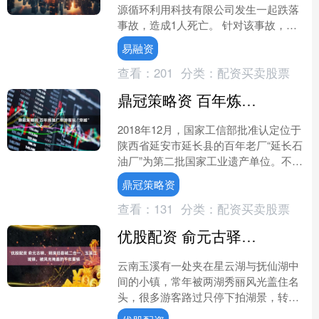
源循环利用科技有限公司发生一起跌落
事故，造成1人死亡。 针对该事故，惠
州市安全生产委员会办公室已向惠城区
易融资
人民政府发督....
查看：
201
分类：
配资买卖股票
鼎冠策略资 百年炼油厂带游客玩“穿越”
2018年12月，国家工信部批准认定位于
陕西省延安市延长县的百年老厂“延长石
油厂”为第二批国家工业遗产单位。不再
出油的老井和100多年的炼油厂立刻变
鼎冠策略资
成了文旅宝贝....
查看：
131
分类：
配资买卖股票
优股配资 俞元古驿、明清旧县城二合一，玉溪江城镇，被风光掩盖的千年重镇
云南玉溪有一处夹在星云湖与抚仙湖中
间的小镇，常年被两湖秀丽风光盖住名
头，很多游客路过只停下拍湖景，转头
就忘了镇上藏着完整的县城变迁史，就