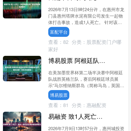
2026年7月13日9时24分许，在惠州市龙
门县惠州塔牌水泥有限公司发生一起物
体打击事故，造成1人死亡。 针对该事
故，惠州市安全生产委员会办公室已向
富配平台
龙门县人民政....
查看：
82
分类：
股票配资门户哪
家好
博易股票 阿根廷队或因球员举马岛横幅被处罚！国际足联：正在评估报告
在美加墨世界杯第二场半决赛中阿根廷
队战胜英格兰队，赛后阿根廷球员展
示“马尔维纳斯群岛（简称马岛，英国称
福克兰群岛）属于阿根廷”横幅，引发争
博易股票
议。7月17日，南都N....
查看：
81
分类：
惠融配资
易融资 致1人死亡！惠州一国企发生事故被挂牌督办
2026年7月9日13时57分许，惠州城投资